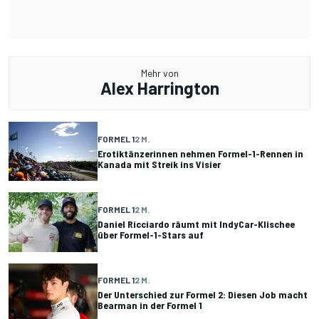
Mehr von
Alex Harrington
FORMEL 1
2 M.
Erotiktänzerinnen nehmen Formel-1-Rennen in
Kanada mit Streik ins Visier
FORMEL 1
2 M.
Daniel Ricciardo räumt mit IndyCar-Klischee
über Formel-1-Stars auf
FORMEL 1
2 M.
Der Unterschied zur Formel 2: Diesen Job macht
Bearman in der Formel 1