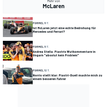
Mehr von
McLaren
FORMEL 1
1 T.
Ist McLaren jetzt eine echte Bedrohung für
Mercedes und Ferrari?
FORMEL 1
1 T.
Andrea Stella: Piastris Wutkommentare in
Ungarn "absolut kein Problem"
FORMEL 1
2 T.
Norris stellt klar: Piastri-Duell machte mich zu
einem besseren Fahrer