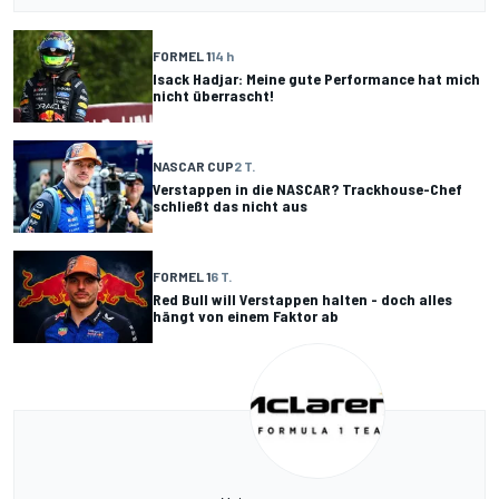
FORMEL 1
14 h
Isack Hadjar: Meine gute Performance hat mich
nicht überrascht!
NASCAR CUP
2 T.
Verstappen in die NASCAR? Trackhouse-Chef
schließt das nicht aus
FORMEL 1
6 T.
Red Bull will Verstappen halten - doch alles
hängt von einem Faktor ab