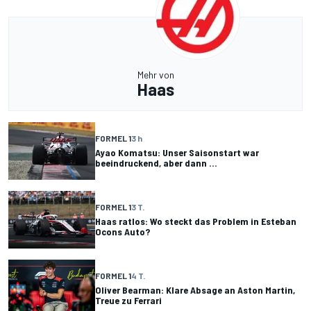
Mehr von
Haas
FORMEL 1
3 h
Ayao Komatsu: Unser Saisonstart war
beeindruckend, aber dann ...
FORMEL 1
3 T.
Haas ratlos: Wo steckt das Problem in Esteban
Ocons Auto?
FORMEL 1
4 T.
Oliver Bearman: Klare Absage an Aston Martin,
Treue zu Ferrari