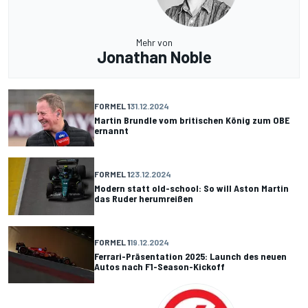
Mehr von
Jonathan Noble
FORMEL 1
31.12.2024
Martin Brundle vom britischen König zum OBE
ernannt
FORMEL 1
23.12.2024
Modern statt old-school: So will Aston Martin
das Ruder herumreißen
FORMEL 1
19.12.2024
Ferrari-Präsentation 2025: Launch des neuen
Autos nach F1-Season-Kickoff