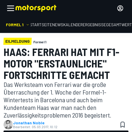
FORMEL 1
STARTSEITE
NEWS
KALENDER
ERGEBNISSE
GESAMTWER
EILMELDUNG
Formel 1
HAAS: FERRARI HAT MIT F1-
MOTOR "ERSTAUNLICHE"
FORTSCHRITTE GEMACHT
Das Werksteam von Ferrari war die große
Überraschung der 1. Woche der Formel-1-
Wintertests in Barcelona und auch beim
Kundenteam Haas war man nach den
Zuverlässigkeitsproblemen 2016 begeistert.
Jonathan Noble
Bearbeitet:
05.03.2017, 10:12