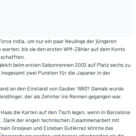
orce India, um nur ein paar Neulinge der jüngeren
 warten, bis sie den ersten WM-Zähler auf dem Konto
 schafften.
 gleich beim ersten Saisonrennen 2002 auf Platz sechs zu
n insgesamt zwei Punkten für die Japaner in der
emand an den Einstand von Sauber 1993? Damals wurde
endlinger, der als Zehnter ins Rennen gegangen war,
Haas die Karten auf den Tisch legen, wenn in Barcelona
nnt. Dank der engen technischen Zusammenarbeit mit
omain Grosjean und Esteban Gutiérrez könnte das
Überraschung werden und besser abschneiden als die