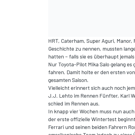
HRT, Caterham, Super Aguri, Manor, F
Geschichte zu nennen, mussten lange
hatten – falls sie es überhaupt jemals
Nur Toyota-Pilot Mika Salo gelang es
SPORTWAGEN
fahren. Damit holte er den ersten vo
gesamten Saison.
Vielleicht erinnert sich auch noch j
J.J. Lehto im Rennen Fünfter, Karl W
schied im Rennen aus.
In knapp vier Wochen muss nun auch 
der erste offizielle Wintertest begi
Ferrari und seinen beiden Fahrern R
amerikanische Team jedoch zu einer 