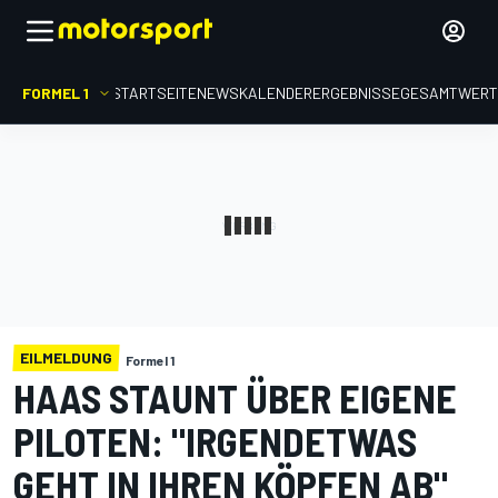
FORMEL 1
STARTSEITE
NEWS
KALENDER
ERGEBNISSE
GESAMTWER
EILMELDUNG
Formel 1
HAAS STAUNT ÜBER EIGENE
PILOTEN: "IRGENDETWAS
GEHT IN IHREN KÖPFEN AB"