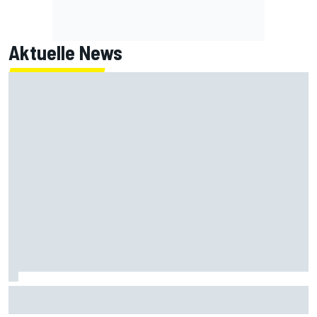
Aktuelle News
MotoGP-Liveticker Silverstone: Aprilia-Trio im Sprint vorn,
Marquez P9