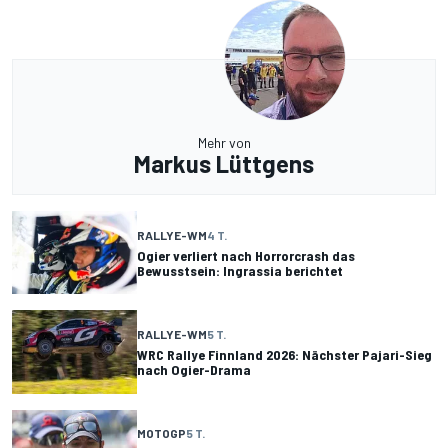
Mehr von
Markus Lüttgens
RALLYE-WM
4 T.
Ogier verliert nach Horrorcrash das
Bewusstsein: Ingrassia berichtet
RALLYE-WM
5 T.
WRC Rallye Finnland 2026: Nächster Pajari-Sieg
nach Ogier-Drama
MOTOGP
5 T.