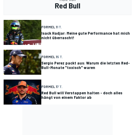
Red Bull
FORMEL 1
1 T.
Isack Hadjar: Meine gute Performance hat mich
nicht überrascht!
FORMEL 1
5 T.
Sergio Perez packt aus: Warum die letzten Red-
Bull-Monate "toxisch" waren
FORMEL 1
7 T.
Red Bull will Verstappen halten - doch alles
hängt von einem Faktor ab