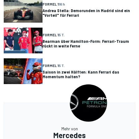
FORMEL 1
16 h
Andrea Stella: Demorunden in Madrid sind ein
"Vorteil" für Ferrari
FORMEL 1
5 T.
Bearman über Hamilton-Form: Ferrari-Traum
rückt in weite Ferne
FORMEL 1
5 T.
Saison in zwei Hälften: Kann Ferrari das
Momentum halten?
Mehr von
Mercedes