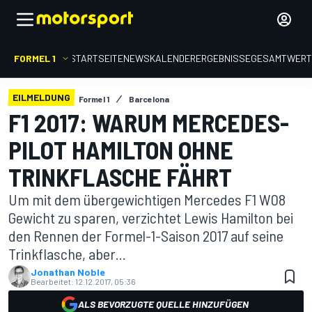
FORMEL 1
STARTSEITE
NEWS
KALENDER
ERGEBNISSE
GESAMTWER
EILMELDUNG
Formel 1
Barcelona
F1 2017: WARUM MERCEDES-
PILOT HAMILTON OHNE
TRINKFLASCHE FÄHRT
Um mit dem übergewichtigen Mercedes F1 W08
Gewicht zu sparen, verzichtet Lewis Hamilton bei
den Rennen der Formel-1-Saison 2017 auf seine
Trinkflasche, aber...
Jonathan Noble
Bearbeitet:
12.12.2017, 05:36
ALS BEVORZUGTE QUELLE HINZUFÜGEN