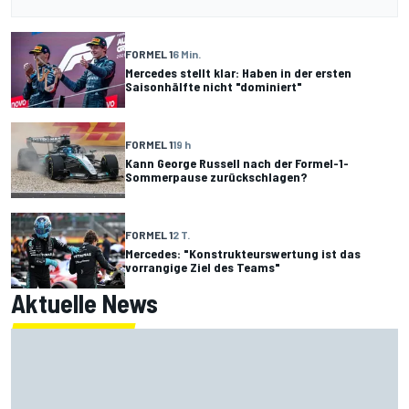
FORMEL 1
6 Min.
Mercedes stellt klar: Haben in der ersten
Saisonhälfte nicht "dominiert"
FORMEL 1
19 h
Kann George Russell nach der Formel-1-
Sommerpause zurückschlagen?
FORMEL 1
2 T.
Mercedes: "Konstrukteurswertung ist das
vorrangige Ziel des Teams"
Aktuelle News