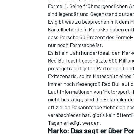
Formel 1. Seine frühmorgendlichen An
sind legendär und Gegenstand dutze
Es gibt was zu besprechen mit dem M
Kartellbehörde in Marokko haben enth
dass Porsche 50 Prozent des Formel-
nur noch Formsache ist.
Es ist ein Jahrhundertdeal, den Marko
Red Bull casht geschätzte 500 Million
prestigeträchtigsten Partner an Land,
SPORTWAGEN
Exitszenario, sollte Mateschitz eine
immer noch riesengroß Red Bull auf d
Laut Informationen von 'Motorsport-T
nicht bestätigt, sind die Eckpfeiler 
offiziellen Bekanntgabe zieht sich no
verabschiedet hat, gibt's kein öffent
Tagen erledigt werden.
Marko: Das sagt er über P