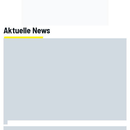
Aktuelle News
Vinales-Ersatz Pol Espargaro: "Ich war in seiner Situation"