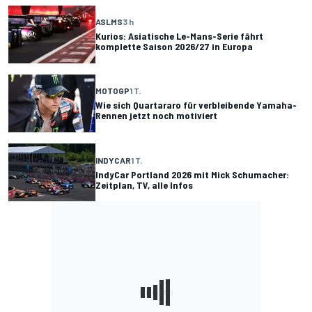
ASLMS
3 h
Kurios: Asiatische Le-Mans-Serie fährt
komplette Saison 2026/27 in Europa
MOTOGP
1 T.
Wie sich Quartararo für verbleibende Yamaha-
Rennen jetzt noch motiviert
INDYCAR
1 T.
IndyCar Portland 2026 mit Mick Schumacher:
Zeitplan, TV, alle Infos