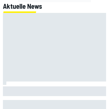
Aktuelle News
Armpump-OP bei Bagnaia: Probleme der aktuellen Ducati
als Ursache