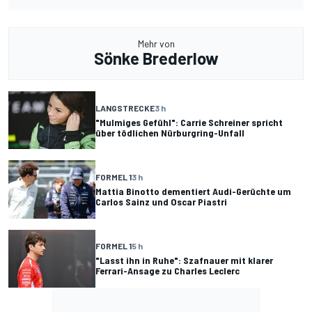
Mehr von
Sönke Brederlow
LANGSTRECKE
3 h
"Mulmiges Gefühl": Carrie Schreiner spricht
über tödlichen Nürburgring-Unfall
FORMEL 1
3 h
Mattia Binotto dementiert Audi-Gerüchte um
Carlos Sainz und Oscar Piastri
FORMEL 1
5 h
"Lasst ihn in Ruhe": Szafnauer mit klarer
Ferrari-Ansage zu Charles Leclerc