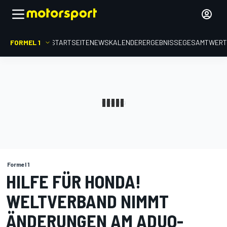
FORMEL 1
STARTSEITE
NEWS
KALENDER
ERGEBNISSE
GESAMTWER
Formel 1
HILFE FÜR HONDA!
WELTVERBAND NIMMT
ÄNDERUNGEN AM ADUO-