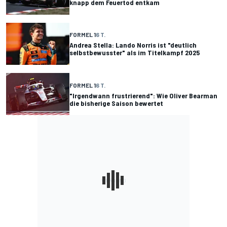
knapp dem Feuertod entkam
FORMEL 1
6 T.
Andrea Stella: Lando Norris ist "deutlich
selbstbewusster" als im Titelkampf 2025
FORMEL 1
6 T.
"Irgendwann frustrierend": Wie Oliver Bearman
die bisherige Saison bewertet