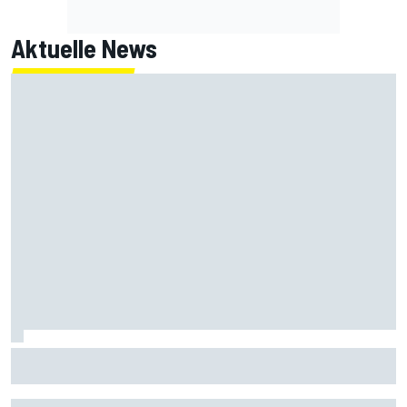
Aktuelle News
Warum Aston Martin eine bessere Adresse ist, als es zu
sein scheint