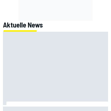
Aktuelle News
Armpump-OP bei Bagnaia: Probleme der aktuellen Ducati