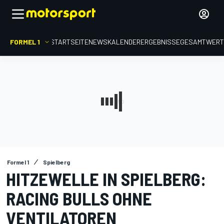
FORMEL 1
STARTSEITE
NEWS
KALENDER
ERGEBNISSE
GESAMTWER
Formel 1
Spielberg
HITZEWELLE IN SPIELBERG:
RACING BULLS OHNE
VENTILATOREN