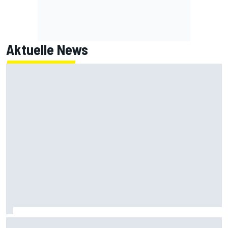
Aktuelle News
Armpump-OP bei Bagnaia: Probleme der aktuellen Ducati