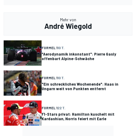
Mehr von
André Wiegold
FORMEL 1
10 T.
"Aerodynamik inkonstant": Pierre Gasly
offenbart Alpine-Schwäche
FORMEL 1
10 T.
"Ein schreckliches Wochenende": Haas in
Ungarn weit von Punkten entfernt
FORMEL 1
22 T.
F1-Stars privat: Hamilton kuschelt mit
Kardashian, Norris feiert mit Earle