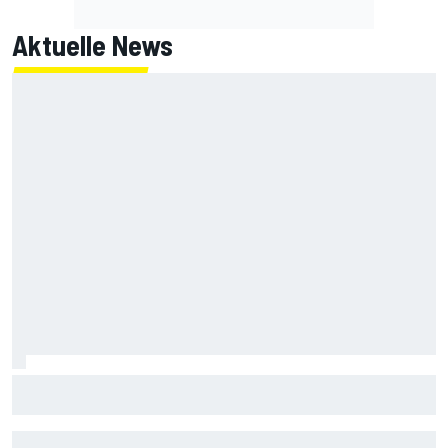
Aktuelle News
Porsche bekräftigt: IMSA-Programm geht trotz
Umstrukturierung weiter