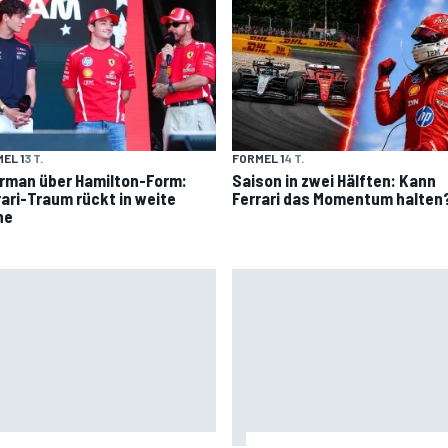
EL 1
3 T.
FORMEL 1
4 T.
rman über Hamilton-Form:
Saison in zwei Hälften: Kann
rari-Traum rückt in weite
Ferrari das Momentum halten
ne