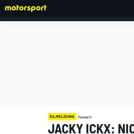
FORMEL 1
EILMELDUNG
Formel 1
JACKY ICKX: NI