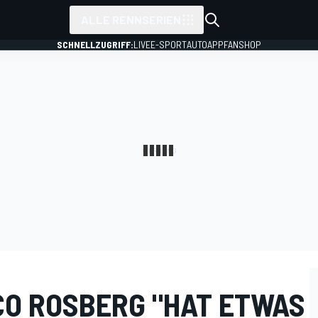
ALLE RENNSERIEN
SCHNELLZUGRIFF:
LIVE
E-SPORT
AUTO
APP
FANSHOP
CO ROSBERG "HAT ETWAS