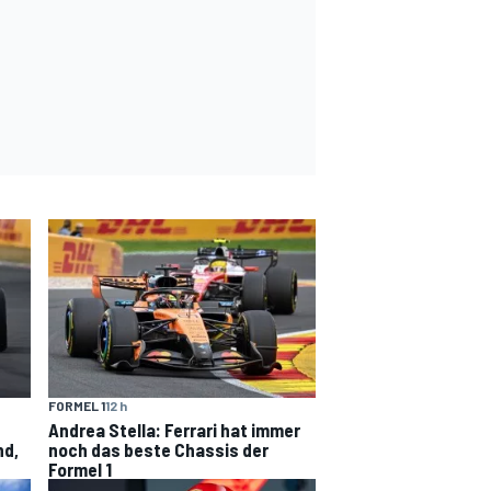
FORMEL 1
12 h
Andrea Stella: Ferrari hat immer
nd,
noch das beste Chassis der
Formel 1