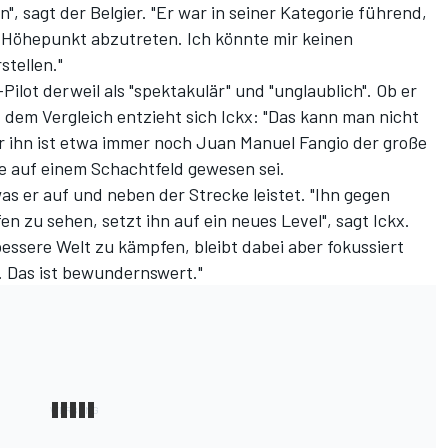
", sagt der Belgier. "Er war in seiner Kategorie führend,
em Höhepunkt abzutreten. Ich könnte mir keinen
tellen."
ilot derweil als "spektakulär" und "unglaublich". Ob er
t, dem Vergleich entzieht sich Ickx: "Das kann man nicht
ür ihn ist etwa immer noch Juan Manuel Fangio der große
ie auf einem Schachtfeld gewesen sei.
s er auf und neben der Strecke leistet. "Ihn gegen
n zu sehen, setzt ihn auf ein neues Level", sagt Ickx.
 bessere Welt zu kämpfen, bleibt dabei aber fokussiert
. Das ist bewundernswert."