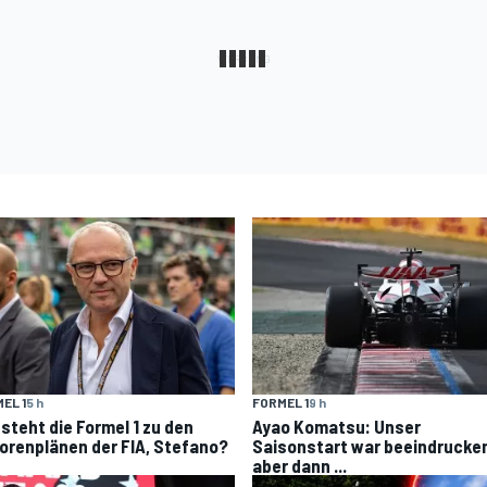
EL 1
5 h
FORMEL 1
9 h
 steht die Formel 1 zu den
Ayao Komatsu: Unser
orenplänen der FIA, Stefano?
Saisonstart war beeindrucke
aber dann ...