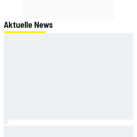
Aktuelle News
Aleix Espargaro nennt drei MotoGP-Fahrer mit
Titelchancen 2026