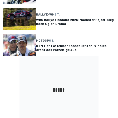
RALLYE-WM
6 T.
WRC Rallye Finnland 2026: Nächster Pajari-Sieg
nach Ogier-Drama
MOTOGP
6 T.
KTM zieht offenbar Konsequenzen: Vinales
droht das vorzeitige Aus