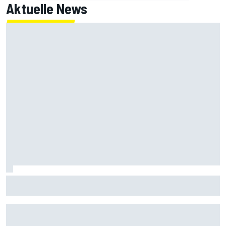
Aktuelle News
IndyCar Portland 2026: Keine Power! Neuntes Q1-Aus für
Mick Schumacher