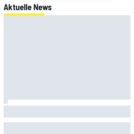
Aktuelle News
MotoGP-Liveticker Silverstone: Aprilia-Trio im Sprint vorn,
Marquez P9