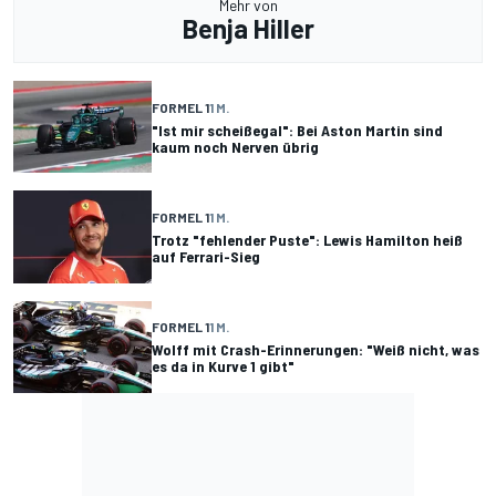
Mehr von
Benja Hiller
FORMEL 1
1 M.
"Ist mir scheißegal": Bei Aston Martin sind
kaum noch Nerven übrig
FORMEL 1
1 M.
Trotz "fehlender Puste": Lewis Hamilton heiß
auf Ferrari-Sieg
FORMEL 1
1 M.
Wolff mit Crash-Erinnerungen: "Weiß nicht, was
es da in Kurve 1 gibt"