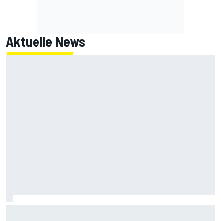
Aktuelle News
Armpump-OP bei Bagnaia: Probleme der aktuellen Ducati
als Ursache