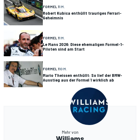
FORMEL 1
1 M.
Robert Kubica enthüllt trauriges Ferrari-
Geheimnis
FORMEL 1
1 M.
Le Mans 2026: Diese ehemaligen Formel-1-
Piloten sind am Start
FORMEL 1
10 M.
Mario Theissen enthüllt: So lief der BMW-
Ausstieg aus der Formel 1 wirklich ab
Mehr von
Williams