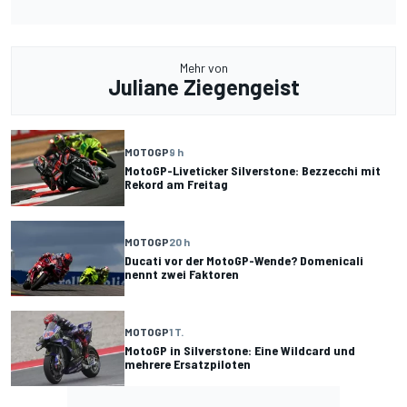
Mehr von
Juliane Ziegengeist
MOTOGP
9 h
MotoGP-Liveticker Silverstone: Bezzecchi mit
Rekord am Freitag
MOTOGP
20 h
Ducati vor der MotoGP-Wende? Domenicali
nennt zwei Faktoren
MOTOGP
1 T.
MotoGP in Silverstone: Eine Wildcard und
mehrere Ersatzpiloten