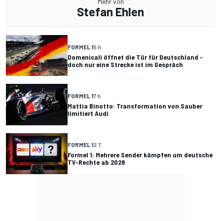
Mehr von
Stefan Ehlen
FORMEL 1
5 h
Domenicali öffnet die Tür für Deutschland -
doch nur eine Strecke ist im Gespräch
FORMEL 1
7 h
Mattia Binotto: Transformation von Sauber
limitiert Audi
FORMEL 1
2 T.
Formel 1: Mehrere Sender kämpfen um deutsche
TV-Rechte ab 2028