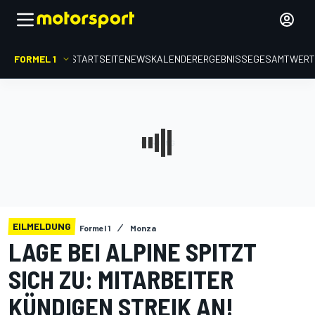
FORMEL 1
STARTSEITE
NEWS
KALENDER
ERGEBNISSE
GESAMTWER
EILMELDUNG
Formel 1
Monza
LAGE BEI ALPINE SPITZT
SICH ZU: MITARBEITER
KÜNDIGEN STREIK AN!