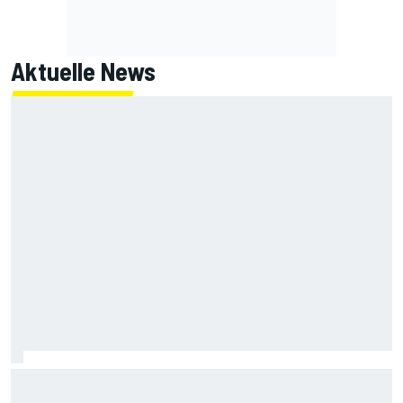
Aktuelle News
IndyCar Portland 2026: Mick Schumacher fällt in FT2
zurück