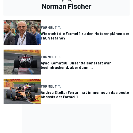
Norman Fischer
FORMEL 1
1 T.
Wie steht die Formel 1 zu den Motorenplänen der
FIA, Stefano?
FORMEL 1
1 T.
Ayao Komatsu: Unser Saisonstart war
beeindruckend, aber dann ...
FORMEL 1
1 T.
Andrea Stella: Ferrari hat immer noch das beste
Chassis der Formel 1