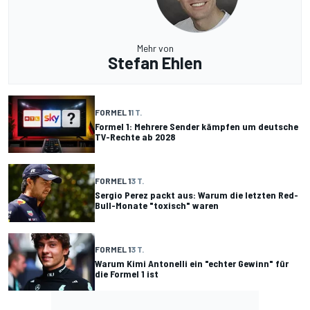
Mehr von
Stefan Ehlen
FORMEL 1
1 T.
Formel 1: Mehrere Sender kämpfen um deutsche
TV-Rechte ab 2028
FORMEL 1
3 T.
Sergio Perez packt aus: Warum die letzten Red-
Bull-Monate "toxisch" waren
FORMEL 1
3 T.
Warum Kimi Antonelli ein "echter Gewinn" für
die Formel 1 ist