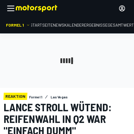
FORMEL 1
STARTSEITE
NEWS
KALENDER
ERGEBNISSE
GESAMTWER
REAKTION
Formel 1
Las Vegas
LANCE STROLL WÜTEND:
REIFENWAHL IN Q2 WAR
"EINFACH DUMM"