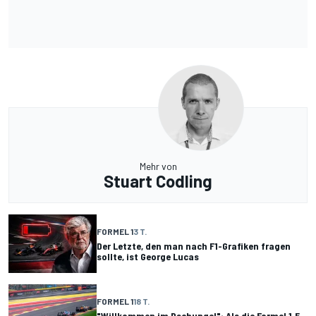
Mehr von
Stuart Codling
FORMEL 1
3 T.
Der Letzte, den man nach F1-Grafiken fragen
sollte, ist George Lucas
FORMEL 1
18 T.
"Willkommen im Dschungel": Als die Formel 1.5