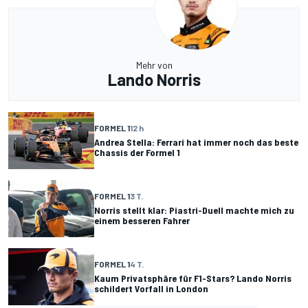
Mehr von
Lando Norris
FORMEL 1
12 h
Andrea Stella: Ferrari hat immer noch das beste
Chassis der Formel 1
FORMEL 1
3 T.
Norris stellt klar: Piastri-Duell machte mich zu
einem besseren Fahrer
FORMEL 1
4 T.
Kaum Privatsphäre für F1-Stars? Lando Norris
schildert Vorfall in London