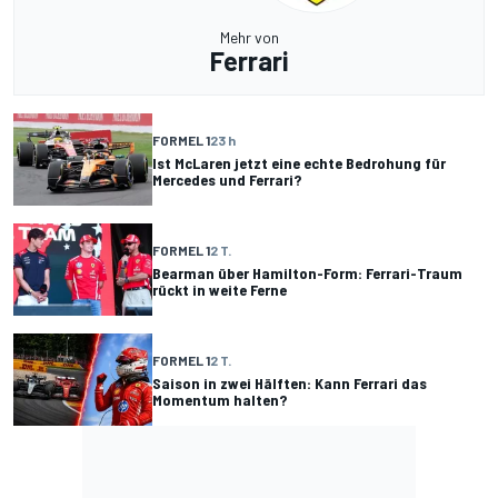
Mehr von
Ferrari
FORMEL 1
23 h
Ist McLaren jetzt eine echte Bedrohung für
Mercedes und Ferrari?
FORMEL 1
2 T.
Bearman über Hamilton-Form: Ferrari-Traum
rückt in weite Ferne
FORMEL 1
2 T.
Saison in zwei Hälften: Kann Ferrari das
Momentum halten?