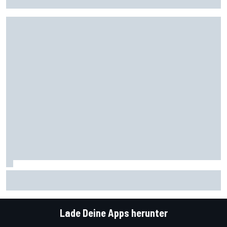
zurück
Starker Reifenabbau bremst Marc Marquez: "Ich kann es
nicht erklären"
Lade Deine Apps herunter