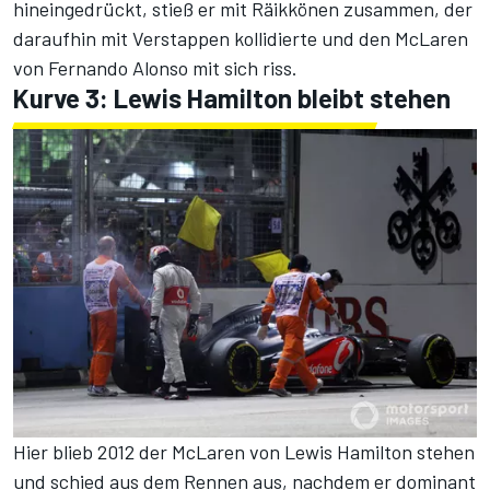
hineingedrückt, stieß er mit Räikkönen zusammen, der
daraufhin mit Verstappen kollidierte und den
McLaren
von
Fernando Alonso
mit sich riss.
Kurve 3: Lewis Hamilton bleibt stehen
Hier blieb 2012 der McLaren von
Lewis Hamilton
stehen
und schied aus dem Rennen aus, nachdem er dominant