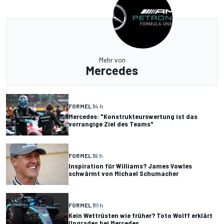
Mehr von
Mercedes
FORMEL 1
4 h
Mercedes: "Konstrukteurswertung ist das
vorrangige Ziel des Teams"
FORMEL 1
9 h
Inspiration für Williams? James Vowles
schwärmt von Michael Schumacher
FORMEL 1
11 h
Kein Wettrüsten wie früher? Toto Wolff erklärt
Upgrades bei Mercedes