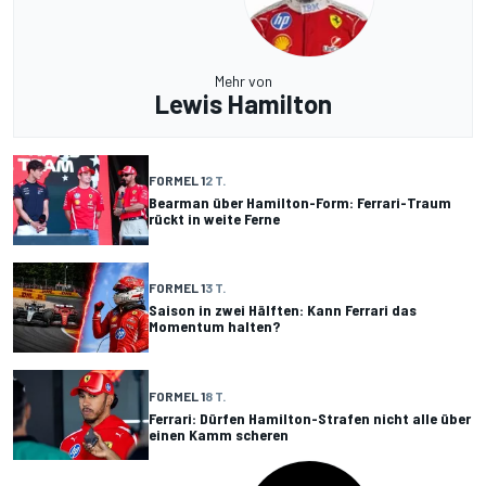
Mehr von
Lewis Hamilton
FORMEL 1
2 T.
Bearman über Hamilton-Form: Ferrari-Traum
rückt in weite Ferne
FORMEL 1
3 T.
Saison in zwei Hälften: Kann Ferrari das
Momentum halten?
FORMEL 1
8 T.
Ferrari: Dürfen Hamilton-Strafen nicht alle über
einen Kamm scheren