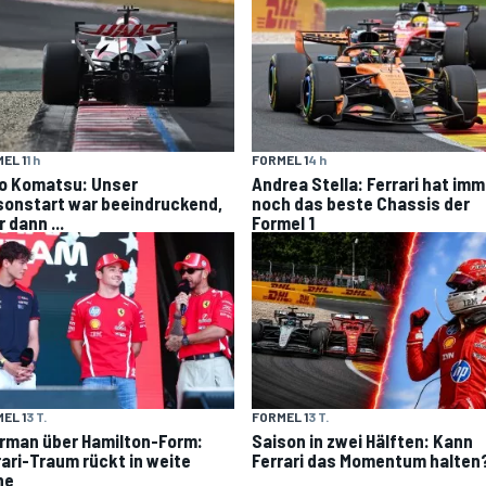
EL 1
1 h
FORMEL 1
4 h
o Komatsu: Unser
Andrea Stella: Ferrari hat imm
sonstart war beeindruckend,
noch das beste Chassis der
 dann ...
Formel 1
EL 1
3 T.
FORMEL 1
3 T.
rman über Hamilton-Form:
Saison in zwei Hälften: Kann
rari-Traum rückt in weite
Ferrari das Momentum halten
ne