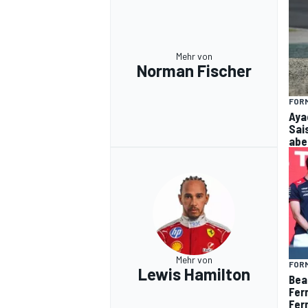
Mehr von
Norman Fischer
FORM
Aya
Sai
aber
Mehr von
FORM
Lewis Hamilton
Bea
Fer
Fer