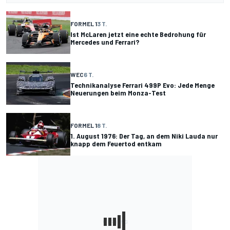
FORMEL 1
3 T.
Ist McLaren jetzt eine echte Bedrohung für
Mercedes und Ferrari?
WEC
6 T.
Technikanalyse Ferrari 499P Evo: Jede Menge
Neuerungen beim Monza-Test
FORMEL 1
8 T.
1. August 1976: Der Tag, an dem Niki Lauda nur
knapp dem Feuertod entkam