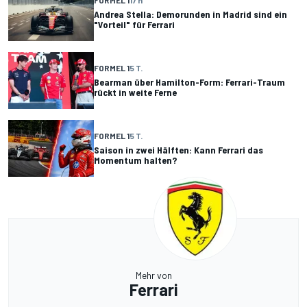
FORMEL 1
17 h
Andrea Stella: Demorunden in Madrid sind ein
"Vorteil" für Ferrari
FORMEL 1
5 T.
Bearman über Hamilton-Form: Ferrari-Traum
rückt in weite Ferne
FORMEL 1
5 T.
Saison in zwei Hälften: Kann Ferrari das
Momentum halten?
Mehr von
Ferrari