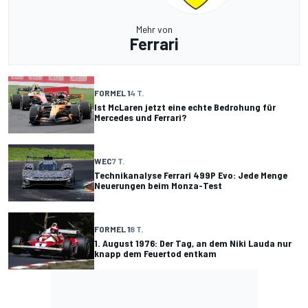
Mehr von
Ferrari
FORMEL 1
4 T.
Ist McLaren jetzt eine echte Bedrohung für
Mercedes und Ferrari?
WEC
7 T.
Technikanalyse Ferrari 499P Evo: Jede Menge
Neuerungen beim Monza-Test
FORMEL 1
8 T.
1. August 1976: Der Tag, an dem Niki Lauda nur
knapp dem Feuertod entkam