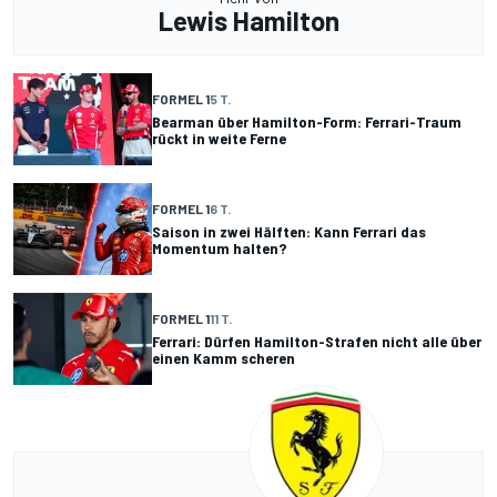
Lewis Hamilton
FORMEL 1
5 T.
Bearman über Hamilton-Form: Ferrari-Traum
rückt in weite Ferne
FORMEL 1
6 T.
Saison in zwei Hälften: Kann Ferrari das
Momentum halten?
FORMEL 1
11 T.
Ferrari: Dürfen Hamilton-Strafen nicht alle über
einen Kamm scheren