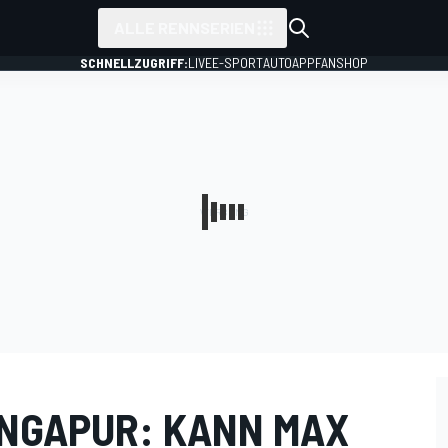
ALLE RENNSERIEN
SCHNELLZUGRIFF:
LIVE
E-SPORT
AUTO
APP
FANSHOP
INGAPUR: KANN MAX