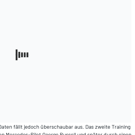
n-Daten fällt jedoch überschaubar aus. Das zweite Training
on Mercedes-Pilot George Russell und später durch einen