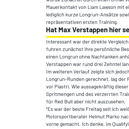
Mauerkontakt von Liam Lawson mit ei
lediglich kurze Longrun-Ansätze sowi
repräsentativen ersten Training.
Hat Max Verstappen hier s
Interessant war der direkte Vergleic
fuhren zunächst ihre persönliche Best
einen Longrun ohne Nachtanken anhäng
Verstappen war rund drei Zehntel lan
SPORTWAGEN
Im weiteren Verlauf zeigte sich jedoc
Longrun-Runden gerechnet, lag der R
vor Piastri. Wie aussagekräftig dieser
Spritmengen und des verzerrten Trai
für Red Bull aber nicht auszusehen.
"Es war der beste Freitag seit ich wei
Motorsportberater Helmut Marko nach 
vorne gemacht. Ich denke, im Qualif