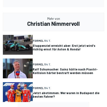
Mehr von
Christian Nimmervoll
FORMEL 1
14 T.
Etappenziel erreicht aber: Erst jetzt wird's
richtig ernst für Aston & Honda!
FORMEL 1
14 T.
Ralf Schumacher: Sainz hätte nach Piastri-
Kollision härter bestraft werden müssen
FORMEL 1
14 T.
Jetzt abstimmen: Wer waren in Budapest die
besten Fahrer?