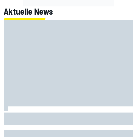
Aktuelle News
Grasser bestätigt Ex-DTM-Rennsieger als Ersatz: Testet
Paul demnächst?