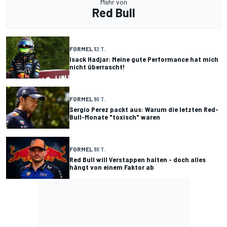
Mehr von
Red Bull
FORMEL 1
2 T.
Isack Hadjar: Meine gute Performance hat mich
nicht überrascht!
FORMEL 1
6 T.
Sergio Perez packt aus: Warum die letzten Red-
Bull-Monate "toxisch" waren
FORMEL 1
8 T.
Red Bull will Verstappen halten - doch alles
hängt von einem Faktor ab