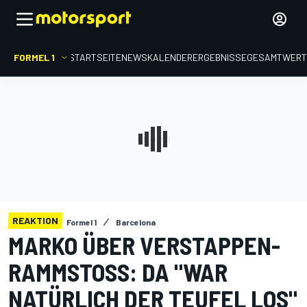
FORMEL 1
STARTSEITE
NEWS
KALENDER
ERGEBNISSE
GESAMTWER
REAKTION
Formel 1
Barcelona
MARKO ÜBER VERSTAPPEN-
RAMMSTOSS: DA "WAR N
ATÜRLICH DER TEUFEL LOS"