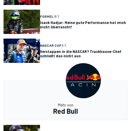
FORMEL 1
1 T.
Isack Hadjar: Meine gute Performance hat mich
nicht überrascht!
NASCAR CUP
3 T.
Verstappen in die NASCAR? Trackhouse-Chef
schließt das nicht aus
Mehr von
Red Bull