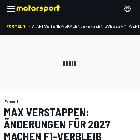
FORMEL 1
STARTSEITE
NEWS
KALENDER
ERGEBNISSE
GESAMTWER
Formel 1
MAX VERSTAPPEN:
ÄNDERUNGEN FÜR 2027
MACHEN F1-VERBLEIB