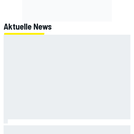
Aktuelle News
Kevin Estre von IMSA bestraft: Schuld an Kollision mit
Aitken