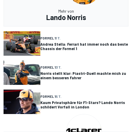
Mehr von
Lando Norris
FORMEL 1
1 T.
Andrea Stella: Ferrari hat immer noch das beste
Chassis der Formel 1
FORMEL 1
3 T.
Norris stellt klar: Piastri-Duell machte mich zu
einem besseren Fahrer
FORMEL 1
5 T.
Kaum Privatsphäre für F1-Stars? Lando Norris
schildert Vorfall in London