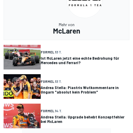
Mehr von
McLaren
FORMEL 1
3 T.
Ist McLaren jetzt eine echte Bedrohung für
Mercedes und Ferrari?
FORMEL 1
3 T.
Andrea Stella: Piastris Wutkommentare in
Ungarn "absolut kein Problem"
FORMEL 1
4 T.
Andrea Stella: Upgrade behebt Konzeptfehler
bei McLaren