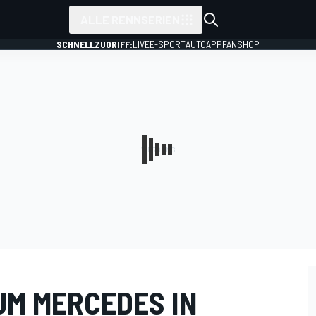
ALLE RENNSERIEN
SCHNELLZUGRIFF:
LIVE
E-SPORT
AUTO
APP
FANSHOP
M MERCEDES IN