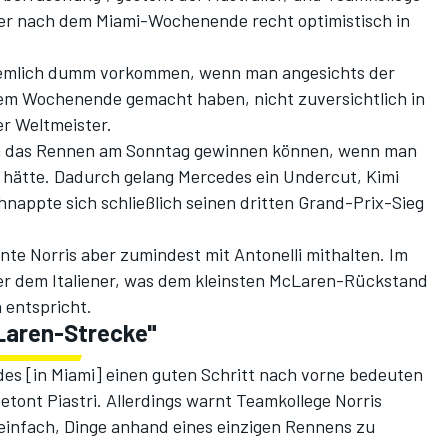
ss er nach dem Miami-Wochenende recht optimistisch in
ziemlich dumm vorkommen, wenn man angesichts der
esem Wochenende gemacht haben, nicht zuversichtlich in
er Weltmeister.
h das Rennen am Sonntag gewinnen können,
wenn man
 hätte
. Dadurch gelang Mercedes ein Undercut, Kimi
hnappte sich schließlich seinen dritten Grand-Prix-Sieg
te Norris aber zumindest mit Antonelli mithalten.
Im
er dem Italiener
, was dem kleinsten McLaren-Rückstand
 entspricht.
cLaren-Strecke"
des [in Miami] einen guten Schritt nach vorne bedeuten
etont Piastri. Allerdings warnt Teamkollege Norris
zu einfach, Dinge anhand eines einzigen Rennens zu