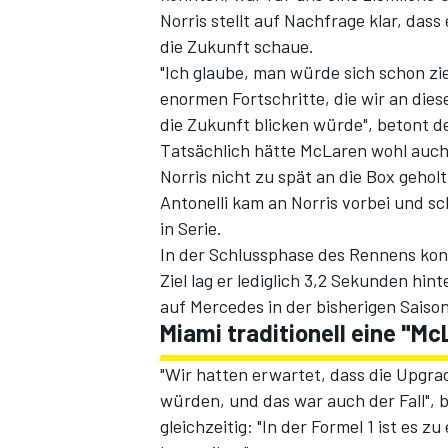
Norris stellt auf Nachfrage klar, da
die Zukunft schaue.
"Ich glaube, man würde sich schon 
enormen Fortschritte, die wir an di
die Zukunft blicken würde", betont d
Tatsächlich hätte McLaren wohl auc
Norris nicht zu spät an die Box geholt
Antonelli kam an Norris vorbei und sc
in Serie.
SPORTWAGEN
In der Schlussphase des Rennens konn
Ziel lag er lediglich 3,2 Sekunden hint
auf Mercedes in der bisherigen Saison
Miami traditionell eine "M
"Wir hatten erwartet, dass die Upgra
würden, und das war auch der Fall", b
gleichzeitig: "In der Formel 1 ist es 