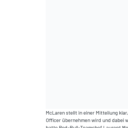
McLaren stellt in einer Mitteilung kla
Officer übernehmen wird und dabei we
hatte Red-Bull-Teamchef Laurent Mek