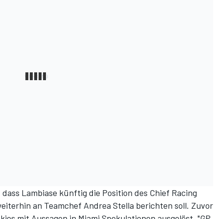
r, dass Lambiase künftig die Position des Chief Racing
iterhin an Teamchef Andrea Stella berichten soll. Zuvor
ies mit Aussagen in Miami Spekulationen ausgelöst. "GP