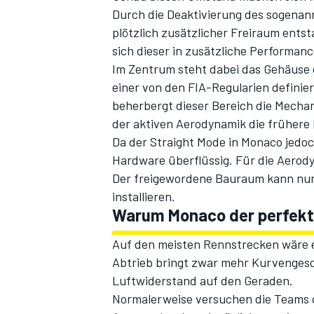
Durch die Deaktivierung des sogenan
plötzlich zusätzlicher Freiraum entst
sich dieser in zusätzliche Performan
Im Zentrum steht dabei das Gehäuse d
einer von den FIA-Regularien definie
beherbergt dieser Bereich die Mechani
der aktiven Aerodynamik die frühere
Da der Straight Mode in Monaco jedo
Hardware überflüssig. Für die Aerody
SPORTWAGEN
Der freigewordene Bauraum kann nun
installieren.
Warum Monaco der perfekte 
Auf den meisten Rennstrecken wäre ei
Abtrieb bringt zwar mehr Kurvengesch
Luftwiderstand auf den Geraden.
Normalerweise versuchen die Teams 