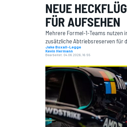
NEUE HECKFLÜG
FÜR AUFSEHEN
Mehrere Formel-1-Teams nutzen in
zusätzliche Abtriebsreserven für 
Jake Boxall-Legge
Kevin Hermann
MOTOGP
Bearbeitet:
04.06.2026, 16:55