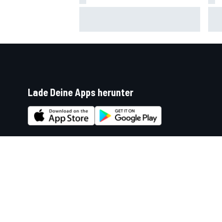
IndyCar Portland 2026 FT1: Mick
Kev
Schumacher ohne Test in Top 20
Sch
Lade Deine Apps herunter
Soziale Netzwerke