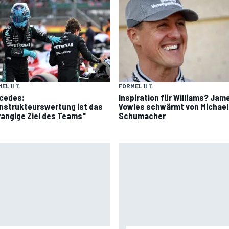
EL 1
1 T.
FORMEL 1
1 T.
cedes:
Inspiration für Williams? Jam
nstrukteurswertung ist das
Vowles schwärmt von Michael
rangige Ziel des Teams"
Schumacher