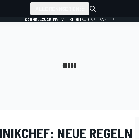
ALLE RENNSERIEN
SCHNELLZUGRIFF:
LIVE
E-SPORT
AUTO
APP
FANSHOP
NIKCHEF: NEUE REGELN