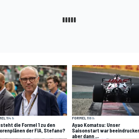
EL 1
14 h
FORMEL 1
18 h
 steht die Formel 1 zu den
Ayao Komatsu: Unser
orenplänen der FIA, Stefano?
Saisonstart war beeindrucke
aber dann ...