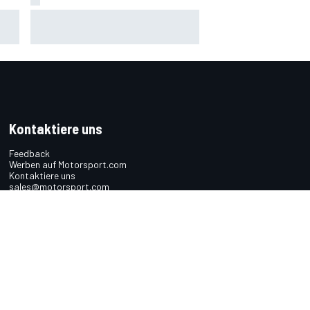
um
Radikale Briatore-Forderung:
ark
Formel 1 braucht 24 Sprintrennen
Kontaktiere uns
Feedback
Werben auf Motorsport.com
Kontaktiere uns
sales@motorsport.com
Hans-Pinsel-Straße 9b
85540 Haar
Germany
n