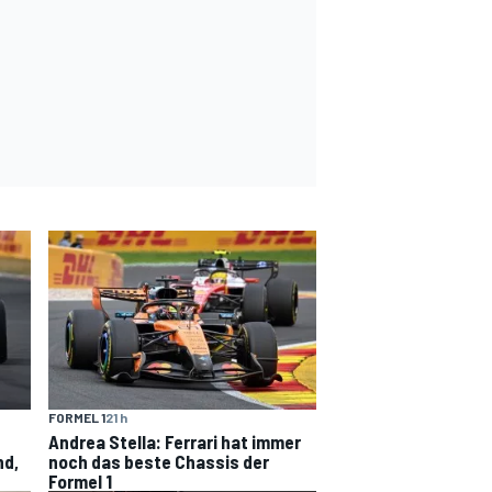
FORMEL 1
21 h
Andrea Stella: Ferrari hat immer
nd,
noch das beste Chassis der
Formel 1