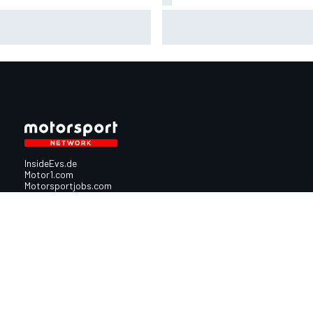
in Estre von IMSA bestraft:
MotoGP-Paddock Inside: Dar
uld an Kollision mit Aitken
ist Aprilia in Silverstone so st
InsideEvs.de
Motor1.com
Motorsportjobs.com
Autosport.com
Motorsportstats.com
Nutzungsbedingungen
Cookie-Richtlinien
Datenschutzrichtlinie
Utiq verwalte
© 2026
Motorsport Network
Alle Rechte vorbehalten.