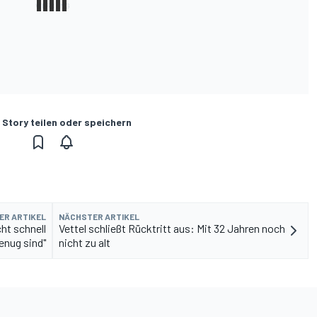
 Story teilen oder speichern
ER ARTIKEL
NÄCHSTER ARTIKEL
ht schnell
Vettel schließt Rücktritt aus: Mit 32 Jahren noch
enug sind"
nicht zu alt