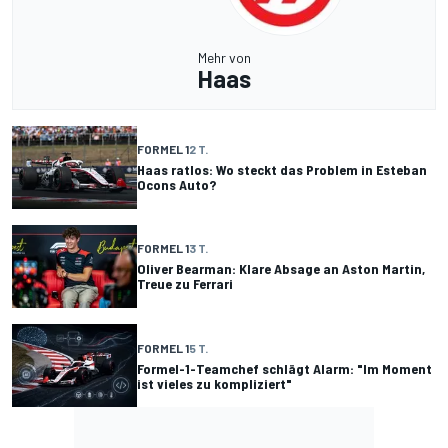
Mehr von
Haas
FORMEL 1
2 T.
Haas ratlos: Wo steckt das Problem in Esteban
Ocons Auto?
FORMEL 1
3 T.
Oliver Bearman: Klare Absage an Aston Martin,
Treue zu Ferrari
FORMEL 1
5 T.
Formel-1-Teamchef schlägt Alarm: "Im Moment
ist vieles zu kompliziert"