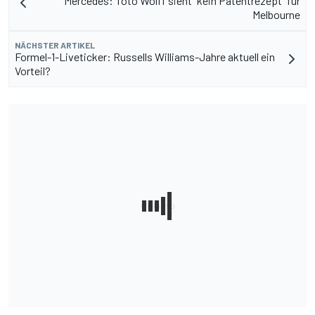
Mercedes: Toto Wolff sieht "kein Patentrezept" für
Melbourne
NÄCHSTER ARTIKEL
Formel-1-Liveticker: Russells Williams-Jahre aktuell ein
Vorteil?