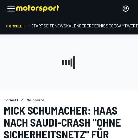
FORMEL 1
STARTSEITE
NEWS
KALENDER
ERGEBNISSE
GESAMTWER
Formel 1
Melbourne
MICK SCHUMACHER: HAAS
NACH SAUDI-CRASH "OHNE
SICHERHEITSNETZ" FÜR