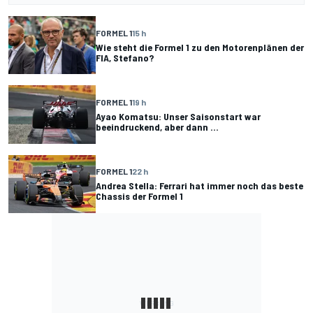
FORMEL 1
15 h
Wie steht die Formel 1 zu den Motorenplänen der
FIA, Stefano?
FORMEL 1
19 h
Ayao Komatsu: Unser Saisonstart war
beeindruckend, aber dann ...
FORMEL 1
22 h
Andrea Stella: Ferrari hat immer noch das beste
Chassis der Formel 1