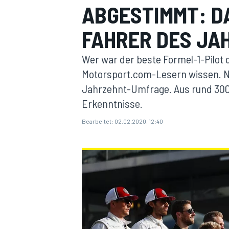
ABGESTIMMT: DA
FAHRER DES JA
Wer war der beste Formel-1-Pilot 
Motorsport.com-Lesern wissen. 
Jahrzehnt-Umfrage. Aus rund 300
MOTOGP
Erkenntnisse.
Bearbeitet:
02.02.2020, 12:40