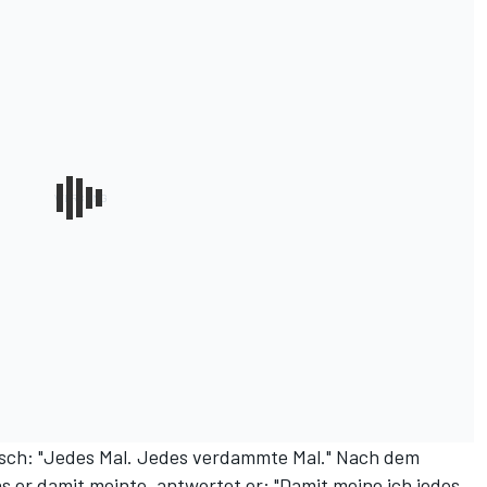
tisch: "Jedes Mal. Jedes verdammte Mal." Nach dem
s er damit meinte, antwortet er: "Damit meine ich jedes