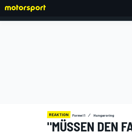
FORMEL 1
REAKTION
Formel 1
Hungaroring
"MÜSSEN DEN F