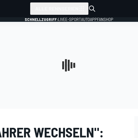
ALLE RENNSERIEN
SCHNELLZUGRIFF:
LIVE
E-SPORT
AUTO
APP
FANSHOP
AHRER WECHSELN":