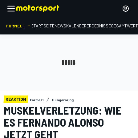
FORMEL 1
STARTSEITE
NEWS
KALENDER
ERGEBNISSE
GESAMTWER
REAKTION
Formel 1
Hungaroring
MUSKELVERLETZUNG: WIE
ES FERNANDO ALONSO
JETZT GEHT