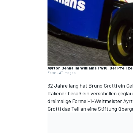
DTM
Ayrton Senna im Williams FW16: Der Pfeil z
Foto: LAT Images
32 Jahre lang hat Bruno Grotti ein Ge
Italiener besaß ein verschollen gegl
dreimalige Formel-1-Weltmeister Ayrt
Grotti das Teil an eine Stiftung über