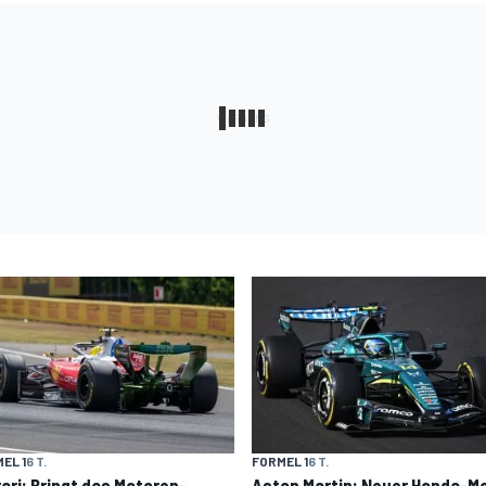
EL 1
6 T.
FORMEL 1
6 T.
rari: Bringt das Motoren-
Aston Martin: Neuer Honda-M