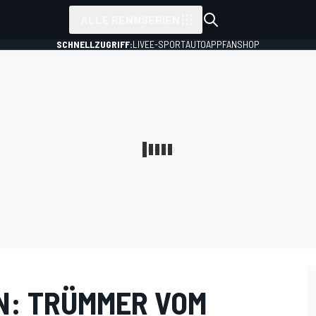
ALLE RENNSERIEN
SCHNELLZUGRIFF:
LIVE
E-SPORT
AUTO
APP
FANSHOP
N: TRÜMMER VOM