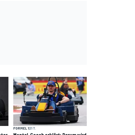
FORMEL 1
21 T.
otor
Mental-Coach erklärt: Darum wird