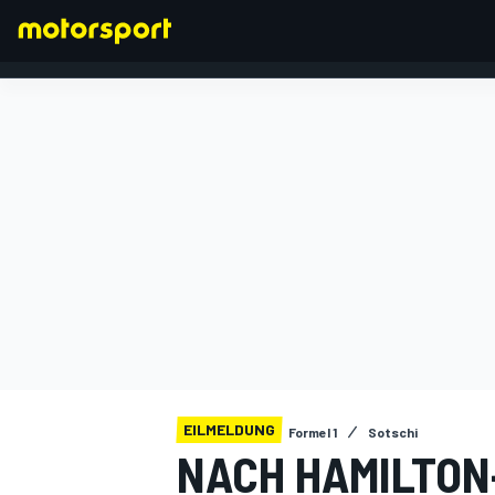
FORMEL 1
EILMELDUNG
Formel 1
Sotschi
NACH HAMILTON-