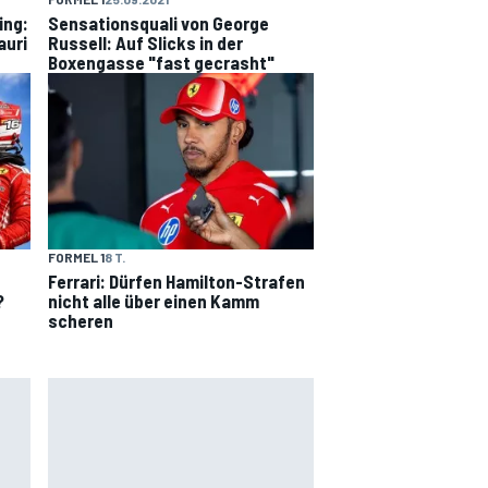
ing:
Sensationsquali von George
auri
Russell: Auf Slicks in der
Boxengasse "fast gecrasht"
FORMEL 1
8 T.
Ferrari: Dürfen Hamilton-Strafen
?
nicht alle über einen Kamm
scheren