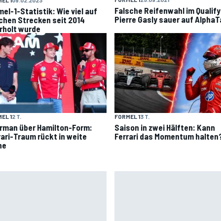
Falsche Reifenwahl im Qualify
mel-1-Statistik: Wie viel auf
Pierre Gasly sauer auf AlphaT
chen Strecken seit 2014
rholt wurde
EL 1
2 T.
FORMEL 1
3 T.
rman über Hamilton-Form:
Saison in zwei Hälften: Kann
rari-Traum rückt in weite
Ferrari das Momentum halten
ne