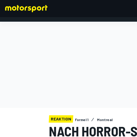
FORMEL 1
REAKTION
Formel 1
Montreal
NACH HORROR-S