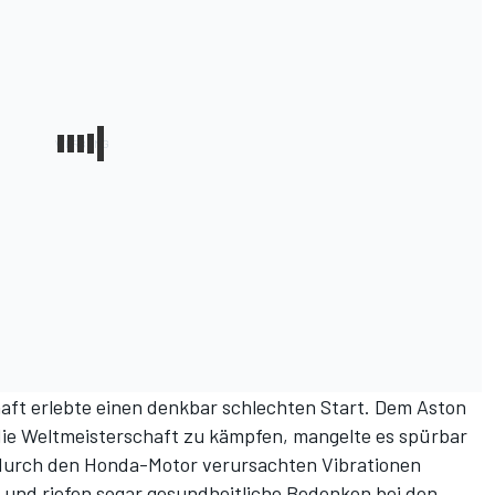
ft erlebte einen denkbar schlechten Start. Dem Aston
die Weltmeisterschaft zu kämpfen, mangelte es spürbar
e durch den Honda-Motor verursachten Vibrationen
 und riefen sogar gesundheitliche Bedenken bei den