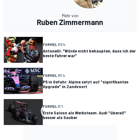
Mehr von
Ruben Zimmermann
FORMEL 1
13 h
Antonelli: "Würde nicht behaupten, dass ich der
beste Fahrer war"
FORMEL 1
17 h
P5 in Gefahr: Alpine setzt auf "signifikantes
Upgrade" in Zandvoort
FORMEL 1
1 T.
Erste Saison als Werksteam: Audi "überall"
besser als Sauber