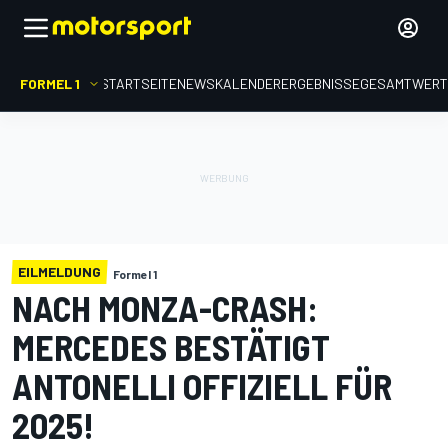
FORMEL 1
STARTSEITE
NEWS
KALENDER
ERGEBNISSE
GESAMTWER
EILMELDUNG
Formel 1
NACH MONZA-CRASH:
MERCEDES BESTÄTIGT
ANTONELLI OFFIZIELL FÜR
2025!