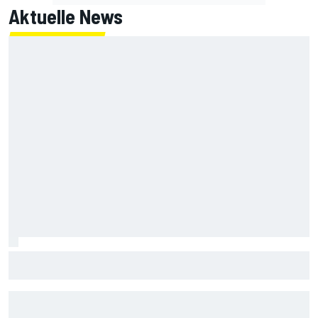
Aktuelle News
Ist McLaren jetzt eine echte Bedrohung für Mercedes und
Ferrari?