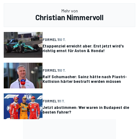
Mehr von
Christian Nimmervoll
FORMEL 1
10 T.
Etappenziel erreicht aber: Erst jetzt wird's
richtig ernst für Aston & Honda!
FORMEL 1
10 T.
Ralf Schumacher: Sainz hätte nach Piastri-
Kollision härter bestraft werden müssen
FORMEL 1
11 T.
Jetzt abstimmen: Wer waren in Budapest die
besten Fahrer?